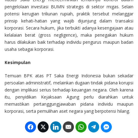
pengelolaan investasi BUMN strategis di sektor migas. Selain
potensi kerugian triliunan rupiah, praktik tersebut melanggar
prinsip kehati-hatian yang wajib dijunjung dalam transaksi
korporasi. Secara hukum, jika terbukti adanya kesengajaan atau
kelalaian berat (gross negligence), maka penegakan hukum
harus dilakukan baik terhadap individu pengurus maupun badan
usaha sebagai korporasi.
Kesimpulan
Temuan BPK atas PT Saka Energi Indonesia bukan sekadar
persoalan administratif, melainkan dugaan tindak pidana korupsi
dengan implikasi serius terhadap keuangan negara. Oleh karena
itu, penyidikan Kejaksaan Agung perlu diarahkan untuk
memastikan pertanggungjawaban pidana individu maupun
korporasi, serta pemulihan aset negara yang berpotensi hilang.
Facebook
Twitter
LinkedIn
Email
WhatsApp
Telegram
Facebook M