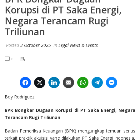
Korupsi di PT Saka Energi,
Negara Terancam Rugi
Triliunan
Posted
3 October 2025
In
Legal News & Events
0
Facebook
Twitter
LinkedIn
Email
WhatsApp
Telegram
Facebook
Boy Rodriguez
BPK Bongkar Dugaan Korupsi di PT Saka Energi, Negara
Terancam Rugi Triliunan
Badan Pemeriksa Keuangan (BPK) mengungkap temuan serius
terkait praktik akuisisi yang dilakukan PT Saka Energi Indonesia,