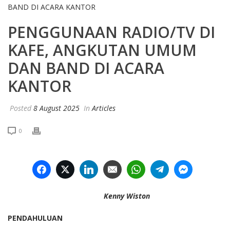
PENGGUNAAN RADIO/TV DI
KAFE, ANGKUTAN UMUM
DAN BAND DI ACARA
KANTOR
Posted
8 August 2025
In
Articles
0
Facebook
Twitter
LinkedIn
Email
WhatsApp
Telegram
Facebook
Kenny Wiston
PENDAHULUAN