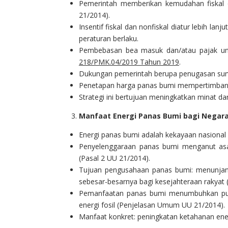
Pemerintah memberikan kemudahan fiskal d
21/2014).
Insentif fiskal dan nonfiskal diatur lebih lanj
peraturan berlaku.
Pembebasan bea masuk dan/atau pajak unt
218/PMK.04/2019 Tahun 2019
.
Dukungan pemerintah berupa penugasan survei
Penetapan harga panas bumi mempertimbangk
Strategi ini bertujuan meningkatkan minat da
Manfaat Energi Panas Bumi bagi Negar
Energi panas bumi adalah kekayaan nasional 
Penyelenggaraan panas bumi menganut asas
(Pasal 2 UU 21/2014).
Tujuan pengusahaan panas bumi: menunjan
sebesar-besarnya bagi kesejahteraan rakyat 
Pemanfaatan panas bumi menumbuhkan pusa
energi fosil (Penjelasan Umum UU 21/2014).
Manfaat konkret: peningkatan ketahanan ene