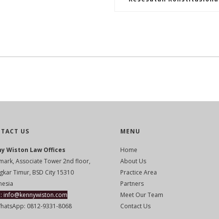
TACT US
MENU
y Wiston Law Offices
Home
mark, Associate Tower 2nd floor,
About Us
ingkar Timur, BSD City 15310
Practice Area
nesia
Partners
l: info@kennywiston.com
Meet Our Team
hatsApp: 0812-9331-8068
Contact Us