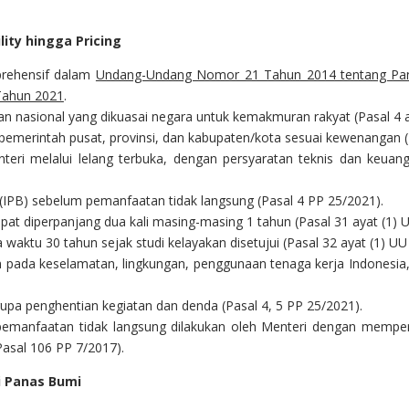
ity hingga Pricing
prehensif dalam
Undang-Undang Nomor 21 Tahun 2014 tentang Pa
Tahun 2021
.
 nasional yang dikuasai negara untuk kemakmuran rakyat (Pasal 4 a
emerintah pusat, provinsi, dan kabupaten/kota sesuai kewenangan (P
nteri melalui lelang terbuka, dengan persyaratan teknis dan keu
(IPB) sebelum pemanfaatan tidak langsung (Pasal 4 PP 25/2021).
apat diperpanjang dua kali masing-masing 1 tahun (Pasal 31 ayat (1) 
 waktu 30 tahun sejak studi kelayakan disetujui (Pasal 32 ayat (1) UU
pada keselamatan, lingkungan, penggunaan tenaga kerja Indonesia,
rupa penghentian kegiatan dan denda (Pasal 4, 5 PP 25/2021).
pemanfaatan tidak langsung dilakukan oleh Menteri dengan mempe
asal 106 PP 7/2017).
i Panas Bumi