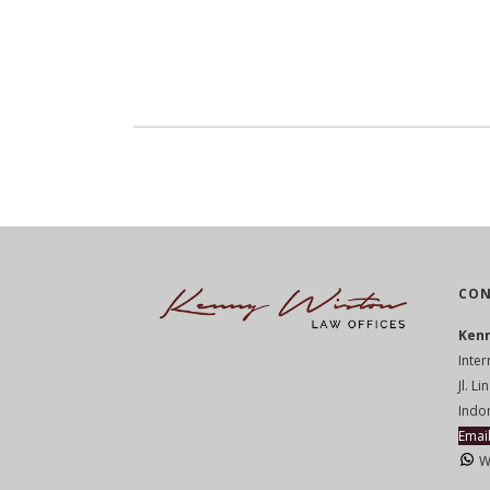
CON
Kenn
Inter
Jl. L
Indo
Emai
W