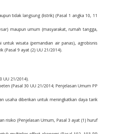
n tidak langsung (listrik) (Pasal 1 angka 10, 11
ri besar) maupun umum (masyarakat, rumah tangga,
ntuk wisata (pemandian air panas), agrobisnis
ik (Pasal 9 ayat (2) UU 21/2014).
10 UU 21/2014).
ompeten (Pasal 30 UU 21/2014; Penjelasan Umum PP
kan usaha diberikan untuk meningkatkan daya tarik
 risiko (Penjelasan Umum, Pasal 3 ayat (1) huruf
tuk multiplier effect ekonomi (Pasal 102, 103 PP