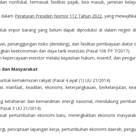
an nonfiskal, termasuk fasilitas pajak, bea masuk, jaminan kela
ut dalam
Peraturan Presiden Nomor 112 Tahun 2022
, yang mewajibka
uk impor barang yang belum dapat diproduksi di dalam negeri d
, penanggungan risiko (derisking), dan fasilitas pembiayaan diatur 
an keekonomian dan daya tarik investasi (Pasal 106 PP 7/2017).
n kepercayaan investor melalui kepastian hukum, insentif, dan pengura
a dan Masyarakat
untuk kemakmuran rakyat (Pasal 4 ayat (1) UU 21/2014).
 manfaat, keadilan, ekonomi, keterjangkauan, berkelanjutan, kea
g ketahanan dan kemandirian energi nasional, mendukung pemban
(Pasal 3 UU 21/2014).
t pertumbuhan ekonomi baru, meningkatkan ekonomi masyarakat
rgi, penciptaan lapangan kerja, pertumbuhan ekonomi daerah, pengur