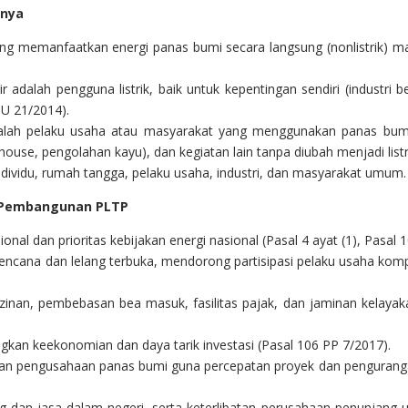
hnya
 memanfaatkan energi panas bumi secara langsung (nonlistrik) maupu
 adalah pengguna listrik, baik untuk kepentingan sendiri (indust
UU 21/2014).
lah pelaku usaha atau masyarakat yang menggunakan panas bumi u
 house, pengolahan kayu), dan kegiatan lain tanpa diubah menjadi listr
dividu, rumah tangga, pelaku usaha, industri, dan masyarakat umum.
n Pembangunan PLTP
nal dan prioritas kebijakan energi nasional (Pasal 4 ayat (1), Pasal 
erencana dan lelang terbuka, mendorong partisipasi pelaku usaha k
rizinan, pembebasan bea masuk, fasilitas pajak, dan jaminan kelaya
an keekonomian dan daya tarik investasi (Pasal 106 PP 7/2017).
an pengusahaan panas bumi guna percepatan proyek dan pengurangan
 dan jasa dalam negeri, serta keterlibatan perusahaan penunjang un