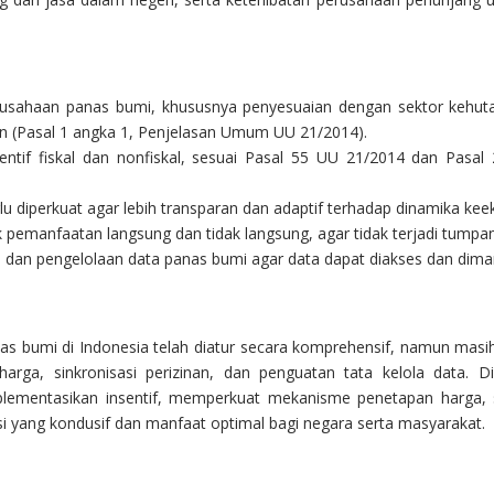
ngusahaan panas bumi, khususnya penyesuaian dengan sektor kehut
an (Pasal 1 angka 1, Penjelasan Umum UU 21/2014).
entif fiskal dan nonfiskal, sesuai Pasal 55 UU 21/2014 dan Pasa
 diperkuat agar lebih transparan dan adaptif terhadap dinamika kee
k pemanfaatan langsung dan tidak langsung, agar tidak terjadi tumpa
dan pengelolaan data panas bumi agar data dapat diakses dan diman
nas bumi di Indonesia telah diatur secara komprehensif, namun mas
si harga, sinkronisasi perizinan, dan penguatan tata kelola dat
lementasikan insentif, memperkuat mekanisme penetapan harga, 
si yang kondusif dan manfaat optimal bagi negara serta masyarakat.