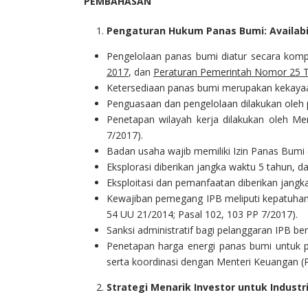
PEMBAHASAN
Pengaturan Hukum Panas Bumi: Availabil
Pengelolaan panas bumi diatur secara kom
2017
, dan
Peraturan Pemerintah Nomor 25 
Ketersediaan panas bumi merupakan kekayaan
Penguasaan dan pengelolaan dilakukan oleh p
Penetapan wilayah kerja dilakukan oleh Me
7/2017).
Badan usaha wajib memiliki Izin Panas Bumi 
Eksplorasi diberikan jangka waktu 5 tahun, d
Eksploitasi dan pemanfaatan diberikan jangka
Kewajiban pemegang IPB meliputi kepatuhan 
54 UU 21/2014; Pasal 102, 103 PP 7/2017).
Sanksi administratif bagi pelanggaran IPB be
Penetapan harga energi panas bumi untuk 
serta koordinasi dengan Menteri Keuangan (P
Strategi Menarik Investor untuk Industr