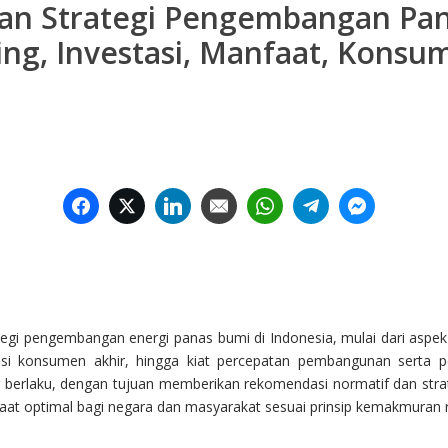
, dan Strategi Pengembangan Pan
ricing, Investasi, Manfaat, Ko
Facebook
Twitter
LinkedIn
Email
WhatsApp
Telegram
Facebook
gi pengembangan energi panas bumi di Indonesia, mulai dari aspek k
asi konsumen akhir, hingga kiat percepatan pembangunan serta 
berlaku, dengan tujuan memberikan rekomendasi normatif dan strat
faat optimal bagi negara dan masyarakat sesuai prinsip kemakmuran r