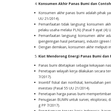
Konsumen Akhir Panas Bumi dan Conto
Konsumen akhir panas bumi adalah pihak yang
UU 21/2014).
Pemanfaatan tidak langsung: konsumen akhir
pelaku usaha melalui PLN) (Pasal 9 ayat (4) 
Pemanfaatan langsung: konsumen akhir ada
(pengeringan hasil pertanian), industri (green
Dengan demikian, konsumen akhir meliputi in
Kiat Mendorong Energi Panas Bumi da
Panas bumi ditetapkan sebagai kekayaan nasio
Penetapan wilayah kerja dilakukan secara t
7/2017).
Insentif fiskal dan nonfiskal, kemudahan pe
investasi (Pasal 55 UU 21/2014).
Penetapan harga panas bumi mempertimbangk
Penugasan BUMN untuk survei, eksplorasi, d
g PP 7/2017).
Pengutamaan tenaga kerja Indonesia, barang