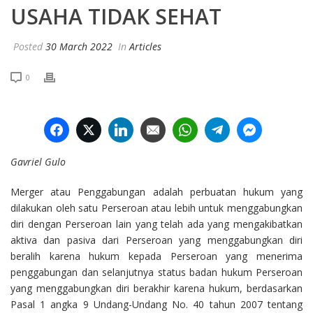
USAHA TIDAK SEHAT
Posted
30 March 2022
In
Articles
0
Facebook
Twitter
LinkedIn
Email
WhatsApp
Telegram
Facebook
Gavriel Gulo
Merger atau Penggabungan adalah perbuatan hukum yang
dilakukan oleh satu Perseroan atau lebih untuk menggabungkan
diri dengan Perseroan lain yang telah ada yang mengakibatkan
aktiva dan pasiva dari Perseroan yang menggabungkan diri
beralih karena hukum kepada Perseroan yang menerima
penggabungan dan selanjutnya status badan hukum Perseroan
yang menggabungkan diri berakhir karena hukum, berdasarkan
Pasal 1 angka 9 Undang-Undang No. 40 tahun 2007 tentang